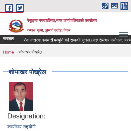
Skip to main content
रेसुङ्गा नगरपालिका,नगर कार्यपालिकाको कार्यालय
तम्घास, गुल्मी, लुम्बिनी प्रदेश, नेपाल
समाचार
सेवा करारमा कर्मचारी पदपूर्ति गर्ने सम्बन्धी सूचना (पदः रोजगार संयोजक, परामर्शकर
You are here
Home
» शोभाखर पोख्रेल
शोभाखर पोख्रेल
Designation:
कार्यालय सहयोगी