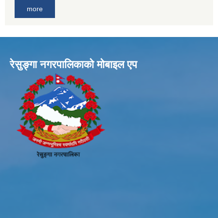
more
रेसुङ्गा नगरपालिकाकाे माेबाइल एप