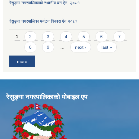
रेसुङ्गा नगरपालिकाको स्थानीय वन ऐन, २०८१
रेसुङ्गा नगरपालिका पर्यटन विकास ऐन,२०८१
Pages
1
2
3
4
5
6
7
8
9
…
next ›
last »
more
रेसुङ्गा नगरपालिकाकाे माेबाइल एप