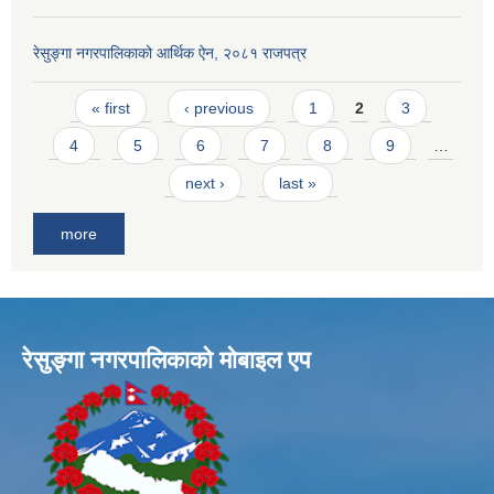
रेसुङ्गा नगरपालिकाको आर्थिक ऐन, २०८१ राजपत्र
Pages
« first
‹ previous
1
2
3
4
5
6
7
8
9
…
next ›
last »
more
रेसुङ्गा नगरपालिकाकाे माेबाइल एप