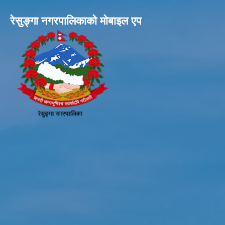
रेसुङ्गा नगरपालिकाकाे माेबाइल एप