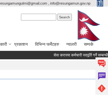
resungamungulmi@gmail.com , info@resungamun.gov.np
Search form
Search
कारी
प्रकाशन
विभिन्न फर्मेटहरु
ग्यालरी
सम्पर्क
सेवा करारमा कर्मचारी पदपूर्ति गर्ने सम्बन्धी सू