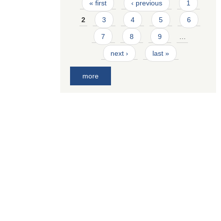
Pages
« first
‹ previous
1
2
3
4
5
6
7
8
9
…
next ›
last »
more