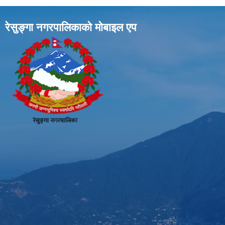
रेसुङ्गा नगरपालिकाकाे माेबाइल एप