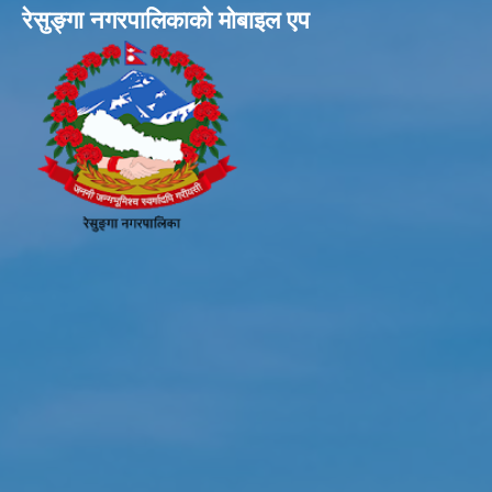
रेसुङ्गा नगरपालिकाकाे माेबाइल एप