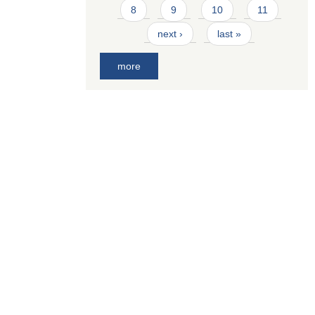
8
9
10
11
next ›
last »
more