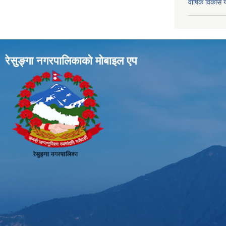
वार्षिक विका
रेसुङ्गा नगरपालिकाकाे माेबाइल एप