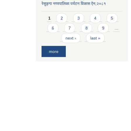
रेसुङ्गा नगरपालिका पर्यटन विकास ऐन,२०८१
Pages
1
2
3
4
5
6
7
8
9
…
next ›
last »
more