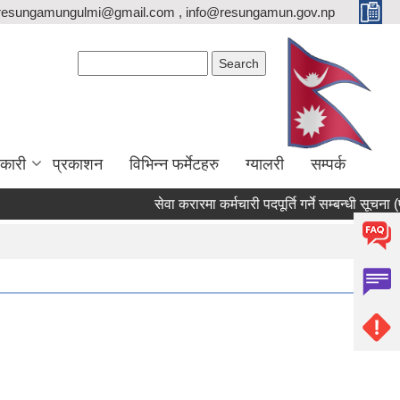
resungamungulmi@gmail.com , info@resungamun.gov.np
Search form
Search
कारी
प्रकाशन
विभिन्न फर्मेटहरु
ग्यालरी
सम्पर्क
सेवा करारमा कर्मचारी पदपूर्ति गर्ने सम्बन्धी सूचना (पदः