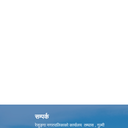
सम्पर्क
रेसुङ्गा नगरपालिकाको कार्यालय तम्घास , गुल्मी