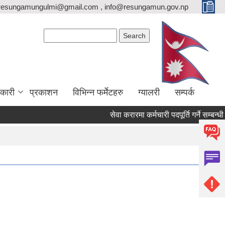
resungamungulmi@gmail.com , info@resungamun.gov.np
Search form
Search
कारी
प्रकाशन
विभिन्न फर्मेटहरु
ग्यालरी
सम्पर्क
सेवा करारमा कर्मचारी पदपूर्ति गर्ने सम्बन्धी स