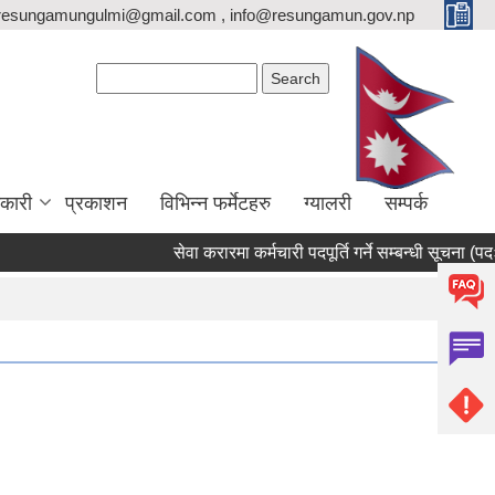
resungamungulmi@gmail.com , info@resungamun.gov.np
Search form
Search
कारी
प्रकाशन
विभिन्न फर्मेटहरु
ग्यालरी
सम्पर्क
सेवा करारमा कर्मचारी पदपूर्ति गर्ने सम्बन्धी सूचना (पदः रो