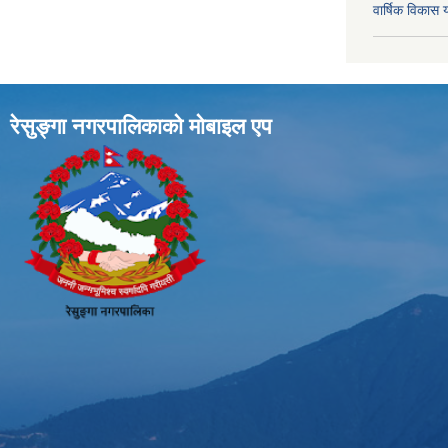
वार्षिक विका
रेसुङ्गा नगरपालिकाकाे माेबाइल एप