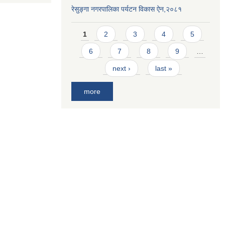
रेसुङ्गा नगरपालिका पर्यटन विकास ऐन,२०८१
Pages
1
2
3
4
5
6
7
8
9
…
next ›
last »
more