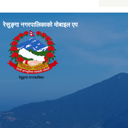
रेसुङ्गा नगरपालिकाकाे माेबाइल एप