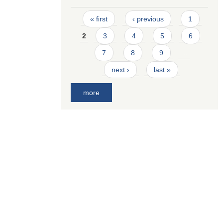
Pages
« first
‹ previous
1
2
3
4
5
6
7
8
9
…
next ›
last »
more