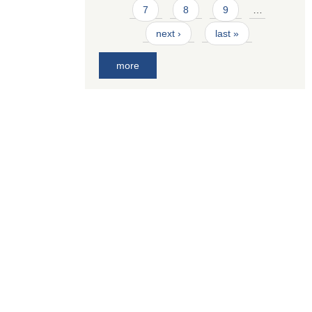
7
8
9
…
next ›
last »
more