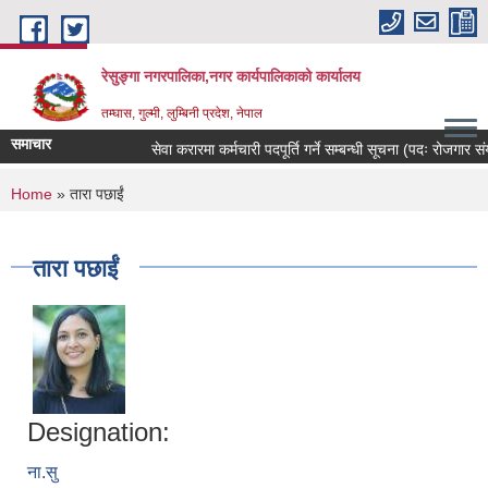
Skip to main content
रेसुङ्गा नगरपालिका,नगर कार्यपालिकाको कार्यालय
तम्घास, गुल्मी, लुम्बिनी प्रदेश, नेपाल
समाचार
सेवा करारमा कर्मचारी पदपूर्ति गर्ने सम्बन्धी सूचना (पदः रोजगार संयोज
You are here
Home
» तारा पछाईं
तारा पछाईं
Designation:
ना.सु