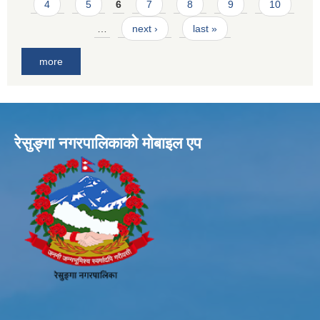
4
5
6
7
8
9
10
…
next ›
last »
more
रेसुङ्गा नगरपालिकाकाे माेबाइल एप