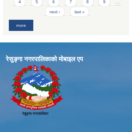
4
5
6
7
8
9
…
next ›
last »
more
रेसुङ्गा नगरपालिकाकाे माेबाइल एप