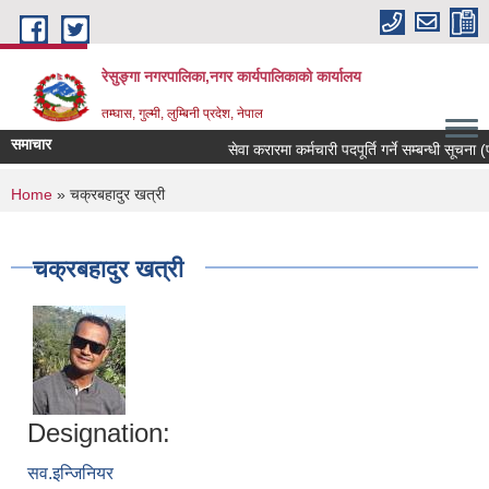
Skip to main content
रेसुङ्गा नगरपालिका,नगर कार्यपालिकाको कार्यालय
तम्घास, गुल्मी, लुम्बिनी प्रदेश, नेपाल
समाचार
सेवा करारमा कर्मचारी पदपूर्ति गर्ने सम्बन्धी सूचना (प
You are here
Home
» चक्रबहादुर खत्री
चक्रबहादुर खत्री
Designation:
सव.इन्जिनियर