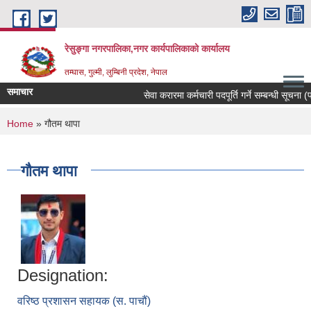
Skip to main content
रेसुङ्गा नगरपालिका,नगर कार्यपालिकाको कार्यालय
तम्घास, गुल्मी, लुम्बिनी प्रदेश, नेपाल
समाचार
सेवा करारमा कर्मचारी पदपूर्ति गर्ने सम्बन्धी सूचना (प
You are here
Home
» गौतम थापा
गौतम थापा
Designation:
वरिष्ठ प्रशासन सहायक (स. पाचौं)