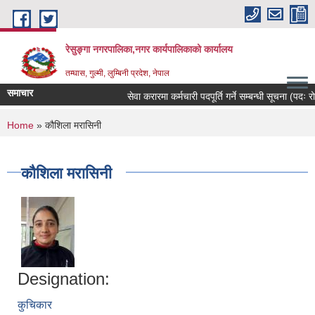
Skip to main content
रेसुङ्गा नगरपालिका,नगर कार्यपालिकाको कार्यालय
तम्घास, गुल्मी, लुम्बिनी प्रदेश, नेपाल
समाचार
सेवा करारमा कर्मचारी पदपूर्ति गर्ने सम्बन्धी सूचना (पदः रोज
You are here
Home
» कौशिला मरासिनी
कौशिला मरासिनी
Designation:
कुचिकार