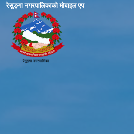
रेसुङ्गा नगरपालिकाकाे माेबाइल एप