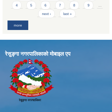
4
5
6
7
8
9
…
next ›
last »
more
रेसुङ्गा नगरपालिकाकाे माेबाइल एप