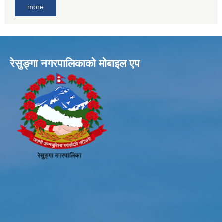
more
रेसुङ्गा नगरपालिकाकाे माेबाइल एप